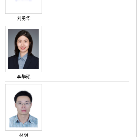
刘勇华
李攀硕
林明