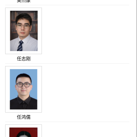
吴杰康
任志刚
任鸿儒