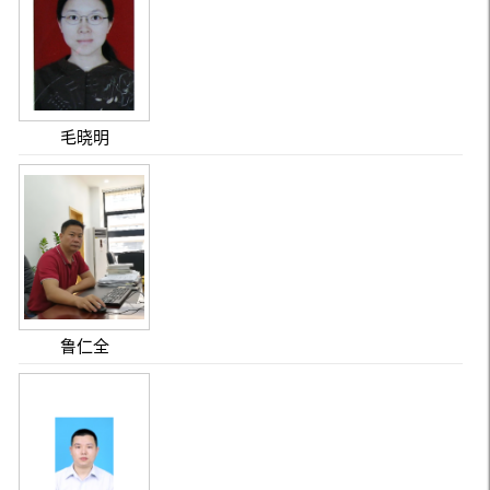
毛晓明
鲁仁全