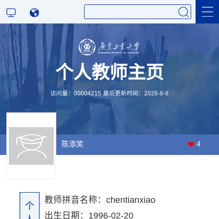
科学研究
个人教师主页
教学研究
访问量：
00004215
最后更新时间：
2026
-
8
-
8
陈添笑
4
教师拼音名称：chentianxiao
个
出生日期：1996-02-20